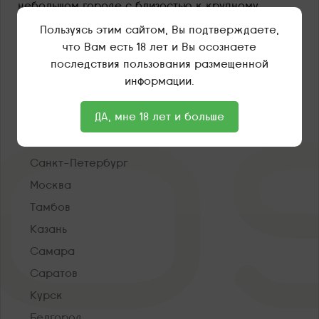
небольшом городе с близостью к крупному
областному центру, что делает его
Пользуясь этим сайтом, Вы подтверждаете,
привлекательным для жизни, работы и
что Вам есть 18 лет и Вы осознаете
отдыха.
Заказывайте новые модели IQOS ILUMA и
последствия пользования размещенной
стики TEREA.
информации.
ДА, мне 18 лет и больше
О нас
Санкт-Петербург
Москва
Тамбов
Казань
Самара
Саратов
Курск
Белгород