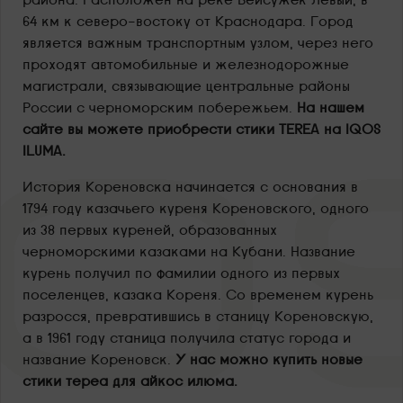
64 км к северо-востоку от Краснодара. Город
является важным транспортным узлом, через него
проходят автомобильные и железнодорожные
магистрали, связывающие центральные районы
России с черноморским побережьем.
На нашем
сайте вы можете приобрести стики TEREA на IQOS
ILUMA.
История Кореновска начинается с основания в
1794 году казачьего куреня Кореновского, одного
из 38 первых куреней, образованных
черноморскими казаками на Кубани. Название
курень получил по фамилии одного из первых
поселенцев, казака Кореня. Со временем курень
разросся, превратившись в станицу Кореновскую,
а в 1961 году станица получила статус города и
название Кореновск.
У нас можно купить новые
стики тереа для айкос илюма.