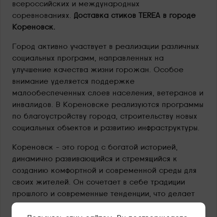
всероссийских и международных
соревнованиях.
Доставка стиков TEREA в городе
Кореновск.
Город активно участвует в реализации различных
социальных программ, направленных на
улучшение качества жизни горожан. Особое
внимание уделяется поддержке
малообеспеченных слоев населения, ветеранов и
инвалидов. В Кореновске реализуются программы
по благоустройству города, строительству новых
социальных объектов и развитию инфраструктуры.
Кореновск – это город с богатой историей,
динамично развивающийся и стремящийся к
созданию комфортной и современной среды для
своих жителей. Он сочетает в себе традиции
прошлого и современные тенденции, что делает
его привлекательным для жизни, работы и
отдыха.
Заказывайте новые модели IQOS ILUMA и