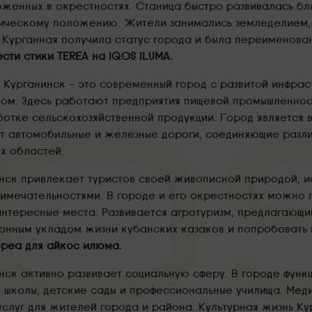
женных в окрестностях. Станица быстро развивалась бл
ическому положению. Жители занимались земледелием, с
 Курганная получила статус города и была переименова
сти стики TEREA на IQOS ILUMA.
 Курганинск – это современный город с развитой инфра
вом. Здесь работают предприятия пищевой промышленнос
отке сельскохозяйственной продукции. Город является 
т автомобильные и железные дороги, соединяющие разл
х областей.
нск привлекает туристов своей живописной природой, и
имечательностями. В городе и его окрестностях можно п
интересные места. Развивается агротуризм, предлагающи
онным укладом жизни кубанских казаков и попробовать 
ереа для айкос илюма.
нск активно развивает социальную сферу. В городе фун
 школы, детские сады и профессиональные училища. Ме
услуг для жителей города и района. Культурная жизнь К