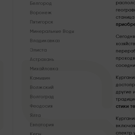
располо
Белгород
географ
Воронеж
станица
Пятигорск
приобре
Минеральные Воды
Сегодня
Владикавказ
хозяйст
Элиста
перераб
проходя
Астрахань
соседни
Михайловка
Кургани
Камышин
достопр
Волжский
другие 
Волгоград
традици
Феодосия
стики т
Ялта
Кургани
Евпатория
включая
спектр 
Керч