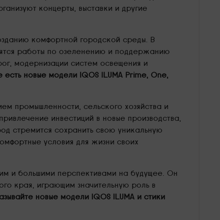
ганизуют концерты, выставки и другие
озданию комфортной городской среды. В
одятся работы по озеленению и поддержанию
рог, модернизации систем освещения и
 есть новые модели IQOS ILUMA Prime, One,
ием промышленности, сельского хозяйства и
привлечение инвестиций в новые производства,
род стремится сохранить свою уникальную
комфортные условия для жизни своих
щим и большими перспективами на будущее. Он
го края, играющим значительную роль в
азывайте новые модели IQOS ILUMA и стики