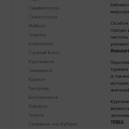
библиот
Симферополь
меропри
Севастополь
Особое 
Майкоп
городе 
Темрюк
чистоты
Кореновск
улучшен
Standart
Горячий Ключ
Курганинск
Перспек
туризма
Тимашевск
а также
Крымск
историю
Тихорецк
жителе
Белореченск
Кургани
Лабинск
являетс
Туапсе
экономи
TEREA.
Славянск-на-Кубани