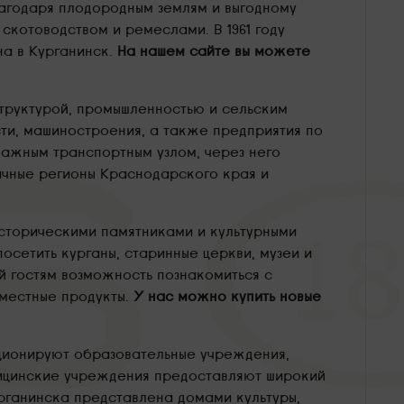
агодаря плодородным землям и выгодному
котоводством и ремеслами. В 1961 году
на в Курганинск.
На нашем сайте вы можете
структурой, промышленностью и сельским
ти, машиностроения, а также предприятия по
важным транспортным узлом, через него
ичные регионы Краснодарского края и
сторическими памятниками и культурными
осетить курганы, старинные церкви, музеи и
й гостям возможность познакомиться с
местные продукты.
У нас можно купить новые
кционируют образовательные учреждения,
дицинские учреждения предоставляют широкий
урганинска представлена домами культуры,